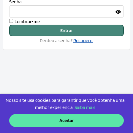
Senha
Lembrar-me
Entrar
Perdeu a senha?
Recupere.
Nosso site usa cookies para garantir que você obtenha uma
melhor experiência.
Saiba mais
Aceitar